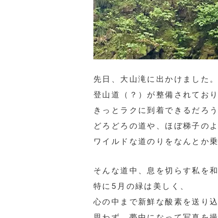
先日、大山滝に出かけました
登山道（？）が整備されてお
きっとラクに到着できるだろ
どろどろの道や、ほぼ梯子の
ワイルドな道のりをなんとか
そんな道中、息を切らす私を
特に5月の緑は美しく、
心の中まで新鮮な酸素を送り
思わず、夢中になって写真を